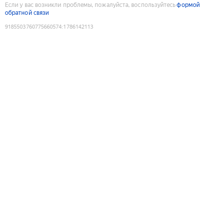
Если у вас возникли проблемы, пожалуйста, воспользуйтесь
формой
обратной связи
9185503760775660574
:
1786142113