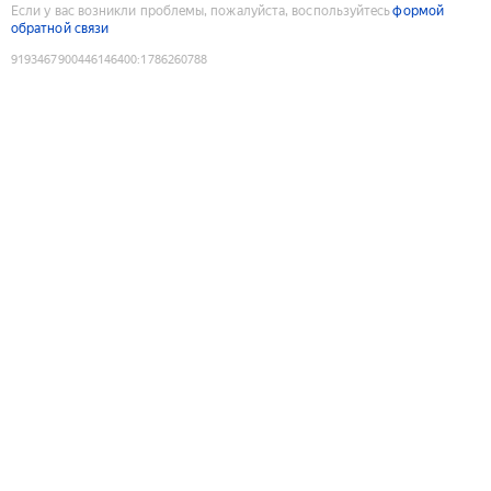
Если у вас возникли проблемы, пожалуйста, воспользуйтесь
формой
обратной связи
9193467900446146400
:
1786260788