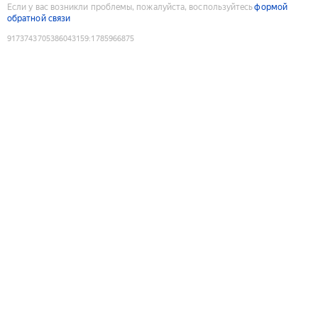
Если у вас возникли проблемы, пожалуйста, воспользуйтесь
формой
обратной связи
9173743705386043159
:
1785966875