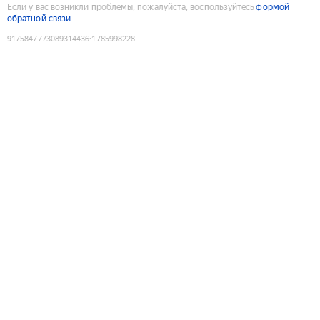
Если у вас возникли проблемы, пожалуйста, воспользуйтесь
формой
обратной связи
9175847773089314436
:
1785998228