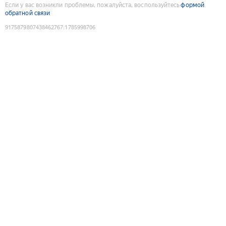
Если у вас возникли проблемы, пожалуйста, воспользуйтесь
формой
обратной связи
9175879807438462767
:
1785998706