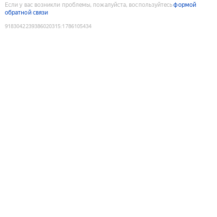
Если у вас возникли проблемы, пожалуйста, воспользуйтесь
формой
обратной связи
9183042239386020315
:
1786105434