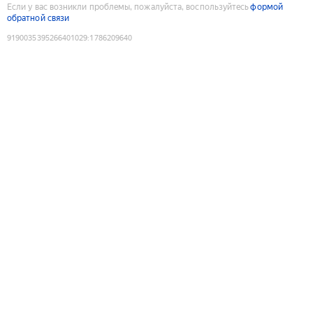
Если у вас возникли проблемы, пожалуйста, воспользуйтесь
формой
обратной связи
9190035395266401029
:
1786209640