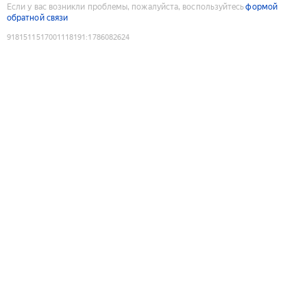
Если у вас возникли проблемы, пожалуйста, воспользуйтесь
формой
обратной связи
9181511517001118191
:
1786082624