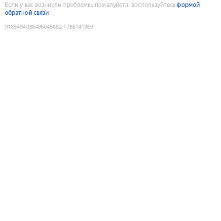
Если у вас возникли проблемы, пожалуйста, воспользуйтесь
формой
обратной связи
9185494086496045682
:
1786141969