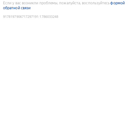
Если у вас возникли проблемы, пожалуйста, воспользуйтесь
формой
обратной связи
9178197906717297191
:
1786033248