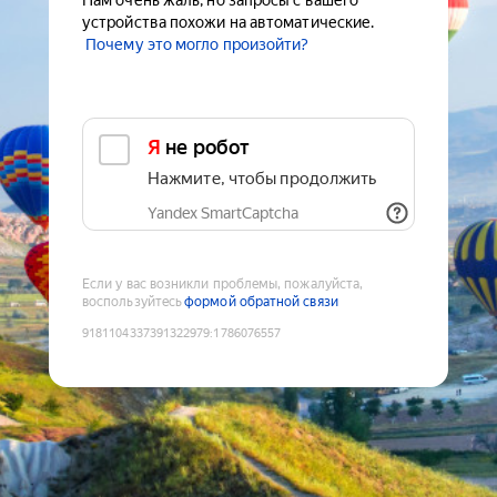
Нам очень жаль, но запросы с вашего
устройства похожи на автоматические.
Почему это могло произойти?
Я не робот
Нажмите, чтобы продолжить
Yandex SmartCaptcha
Если у вас возникли проблемы, пожалуйста,
воспользуйтесь
формой обратной связи
9181104337391322979
:
1786076557