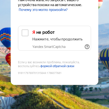
Нам очень жаль, но запросы с вашего
устройства похожи на автоматические.
Почему это могло произойти?
Я не робот
Нажмите, чтобы продолжить
Yandex SmartCaptcha
Если у вас возникли проблемы, пожалуйста,
воспользуйтесь
формой обратной связи
9181179769701315644
:
1786077681