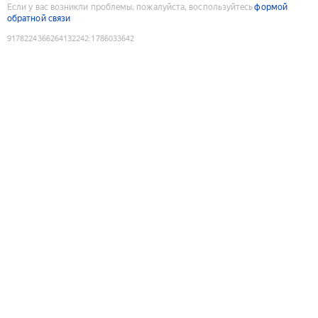
Если у вас возникли проблемы, пожалуйста, воспользуйтесь
формой
обратной связи
9178224366264132242
:
1786033642