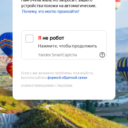
Нам очень жаль, но запросы с вашего
устройства похожи на автоматические.
Почему это могло произойти?
Я не робот
Нажмите, чтобы продолжить
Yandex SmartCaptcha
Если у вас возникли проблемы, пожалуйста,
воспользуйтесь
формой обратной связи
9189454789909209980
:
1786200988