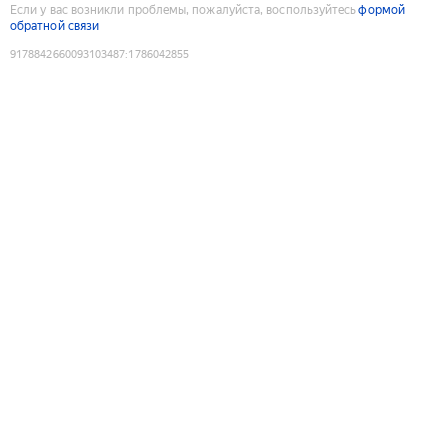
Если у вас возникли проблемы, пожалуйста, воспользуйтесь
формой
обратной связи
9178842660093103487
:
1786042855