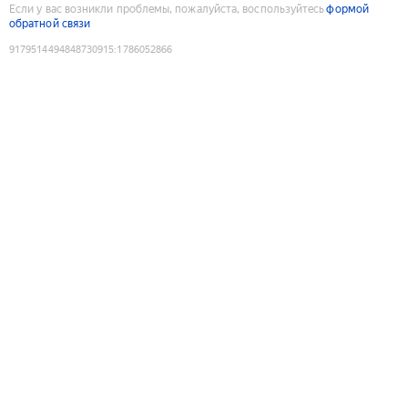
Если у вас возникли проблемы, пожалуйста, воспользуйтесь
формой
обратной связи
9179514494848730915
:
1786052866