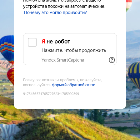
Нам очень жаль, но запросы с вашего
устройства похожи на автоматические.
Почему это могло произойти?
Я не робот
Нажмите, чтобы продолжить
Yandex SmartCaptcha
Если у вас возникли проблемы, пожалуйста,
воспользуйтесь
формой обратной связи
9175456571765727623
:
1785992399