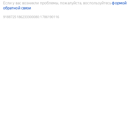
Если у вас возникли проблемы, пожалуйста, воспользуйтесь
формой
обратной связи
9188725186233300080
:
1786190116