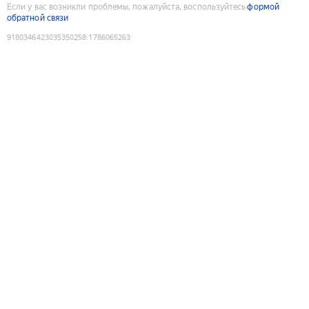
Если у вас возникли проблемы, пожалуйста, воспользуйтесь
формой
обратной связи
9180346423035350258
:
1786065263