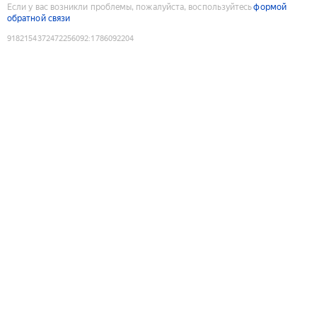
Если у вас возникли проблемы, пожалуйста, воспользуйтесь
формой
обратной связи
9182154372472256092
:
1786092204