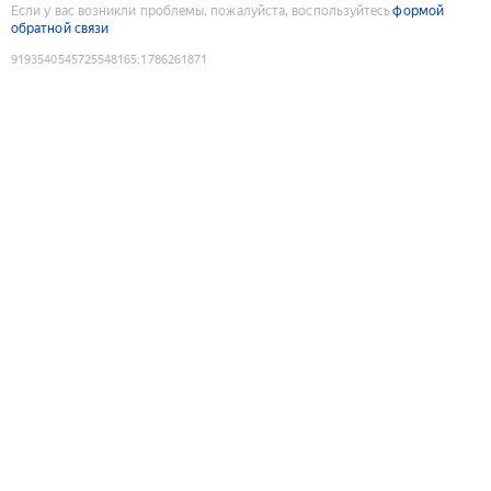
Если у вас возникли проблемы, пожалуйста, воспользуйтесь
формой
обратной связи
9193540545725548165
:
1786261871