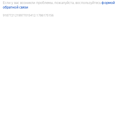
Если у вас возникли проблемы, пожалуйста, воспользуйтесь
формой
обратной связи
9187721219977015412
:
1786175156