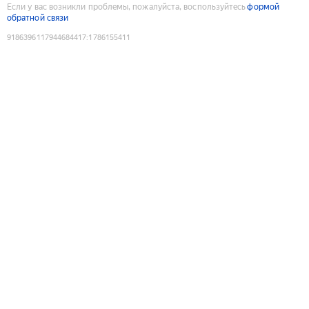
Если у вас возникли проблемы, пожалуйста, воспользуйтесь
формой
обратной связи
9186396117944684417
:
1786155411