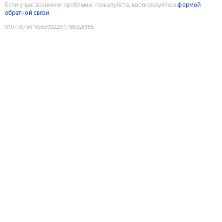
Если у вас возникли проблемы, пожалуйста, воспользуйтесь
формой
обратной связи
9197787561656599229
:
1786325156