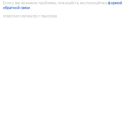
Если у вас возникли проблемы, пожалуйста, воспользуйтесь
формой
обратной связи
9198376911097456783
:
1786333938