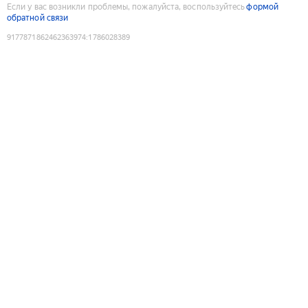
Если у вас возникли проблемы, пожалуйста, воспользуйтесь
формой
обратной связи
9177871862462363974
:
1786028389