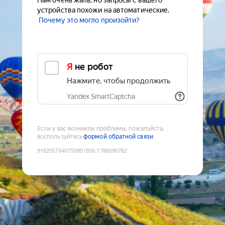
Нам очень жаль, но запросы с вашего
устройства похожи на автоматические.
Почему это могло произойти?
Я не робот
Нажмите, чтобы продолжить
Yandex SmartCaptcha
Если у вас возникли проблемы, пожалуйста,
воспользуйтесь
формой обратной связи
9182057640750951856
:
1786090762