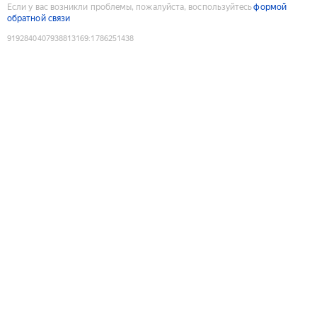
Если у вас возникли проблемы, пожалуйста, воспользуйтесь
формой
обратной связи
9192840407938813169
:
1786251438