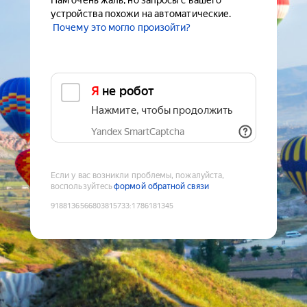
Нам очень жаль, но запросы с вашего
устройства похожи на автоматические.
Почему это могло произойти?
Я не робот
Нажмите, чтобы продолжить
Yandex SmartCaptcha
Если у вас возникли проблемы, пожалуйста,
воспользуйтесь
формой обратной связи
9188136566803815733
:
1786181345