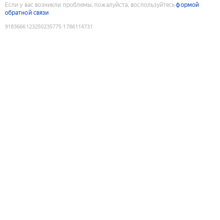
Если у вас возникли проблемы, пожалуйста, воспользуйтесь
формой
обратной связи
9183666123250235775
:
1786114731