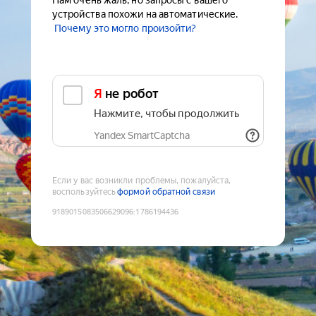
Нам очень жаль, но запросы с вашего
устройства похожи на автоматические.
Почему это могло произойти?
Я не робот
Нажмите, чтобы продолжить
Yandex SmartCaptcha
Если у вас возникли проблемы, пожалуйста,
воспользуйтесь
формой обратной связи
9189015083506629096
:
1786194436