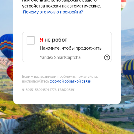
Нам очень жаль, но запросы с вашего
устройства похожи на автоматические.
Почему это могло произойти?
Я не робот
Нажмите, чтобы продолжить
Yandex SmartCaptcha
Если у вас возникли проблемы, пожалуйста,
воспользуйтесь
формой обратной связи
9189951589045914776
:
1786208391