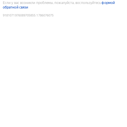
Если у вас возникли проблемы, пожалуйста, воспользуйтесь
формой
обратной связи
9181071976089705855
:
1786076075