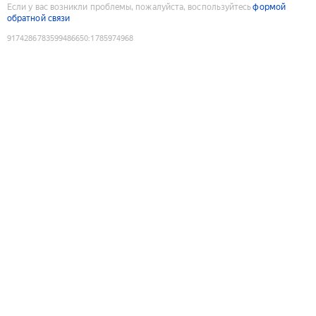
Если у вас возникли проблемы, пожалуйста, воспользуйтесь
формой
обратной связи
9174286783599486650
:
1785974968