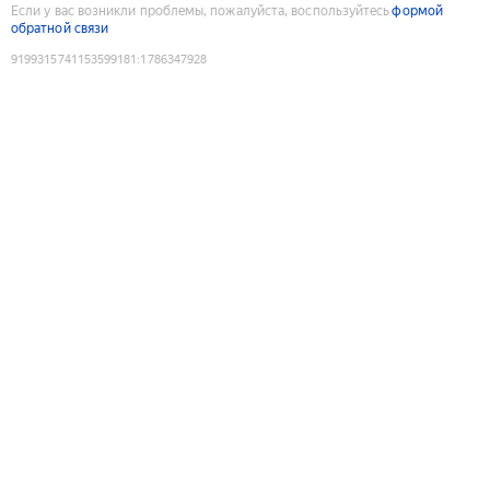
Если у вас возникли проблемы, пожалуйста, воспользуйтесь
формой
обратной связи
9199315741153599181
:
1786347928