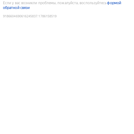
Если у вас возникли проблемы, пожалуйста, воспользуйтесь
формой
обратной связи
9186604690616245837
:
1786158519