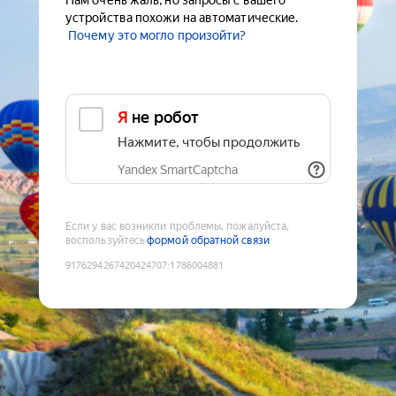
Нам очень жаль, но запросы с вашего
устройства похожи на автоматические.
Почему это могло произойти?
Я не робот
Нажмите, чтобы продолжить
Yandex SmartCaptcha
Если у вас возникли проблемы, пожалуйста,
воспользуйтесь
формой обратной связи
9176294267420424707
:
1786004881