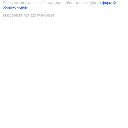
Если у вас возникли проблемы, пожалуйста, воспользуйтесь
формой
обратной связи
9183084651517634527
:
1786106066