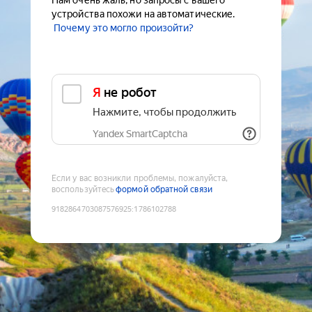
Нам очень жаль, но запросы с вашего
устройства похожи на автоматические.
Почему это могло произойти?
Я не робот
Нажмите, чтобы продолжить
Yandex SmartCaptcha
Если у вас возникли проблемы, пожалуйста,
воспользуйтесь
формой обратной связи
9182864703087576925
:
1786102788