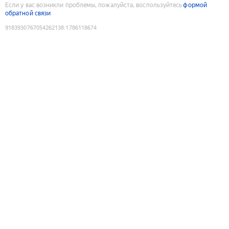
Если у вас возникли проблемы, пожалуйста, воспользуйтесь
формой
обратной связи
9183930767054262138
:
1786118674