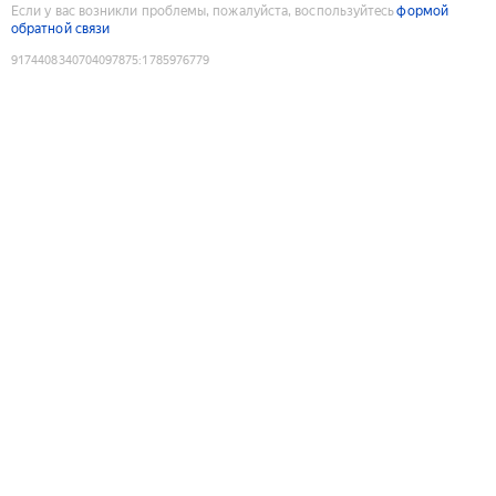
Если у вас возникли проблемы, пожалуйста, воспользуйтесь
формой
обратной связи
9174408340704097875
:
1785976779