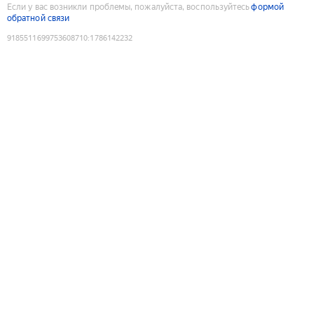
Если у вас возникли проблемы, пожалуйста, воспользуйтесь
формой
обратной связи
9185511699753608710
:
1786142232