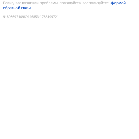
Если у вас возникли проблемы, пожалуйста, воспользуйтесь
формой
обратной связи
9189369710969146853
:
1786199721