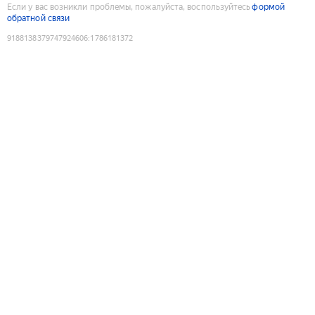
Если у вас возникли проблемы, пожалуйста, воспользуйтесь
формой
обратной связи
9188138379747924606
:
1786181372