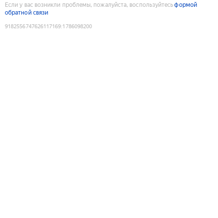
Если у вас возникли проблемы, пожалуйста, воспользуйтесь
формой
обратной связи
9182556747626117169
:
1786098200