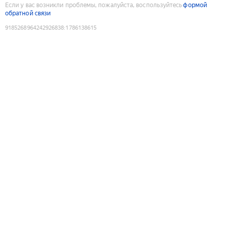
Если у вас возникли проблемы, пожалуйста, воспользуйтесь
формой
обратной связи
9185268964242926838
:
1786138615