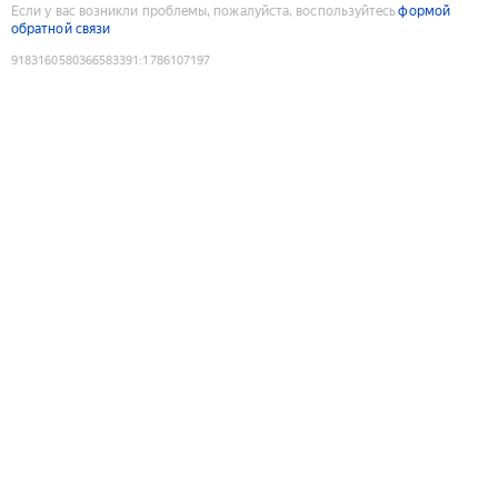
Если у вас возникли проблемы, пожалуйста, воспользуйтесь
формой
обратной связи
9183160580366583391
:
1786107197