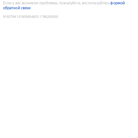
Если у вас возникли проблемы, пожалуйста, воспользуйтесь
формой
обратной связи
9193794131800654603
:
1786265650