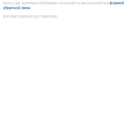
Если у вас возникли проблемы, пожалуйста, воспользуйтесь
формой
обратной связи
9181069719084365229
:
1786076041