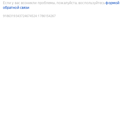
Если у вас возникли проблемы, пожалуйста, воспользуйтесь
формой
обратной связи
9186319343724674524
:
1786154267